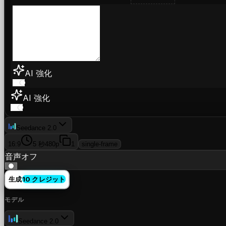
AI 強化
AI 強化
Seedance 2.0
16:9
5 秒
480p
1
single-frame
音声オフ
生成
10 クレジット
モデル
Seedance 2.0