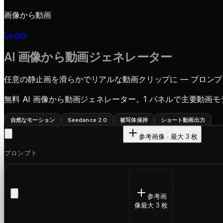
画像から動画
Login
AI 画像から動画ジェネレーター
任意の静止画を滑らかでリアルな動画クリップに — プロン
無料 AI 画像から動画ジェネレーター。1 パネルで主要動画モデルを切り替え：
自然なモーション
Seedance 2.0
被写体保持
ショート動画出力
参考画像 · 最大 3 枚
プロンプト
参考画
像
最大 3 枚