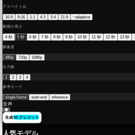
アスペクト比
16:9
9:16
1:1
4:3
3:4
21:9
~
adaptive
動画の長さ
4 秒
5 秒
6 秒
7 秒
8 秒
9 秒
10 秒
11 秒
12 秒
13 秒
解像度
480p
720p
1080p
出力数
1
2
3
4
参考モード
single-frame
start-end
reference
音声
生成
10 クレジット
人気モデル