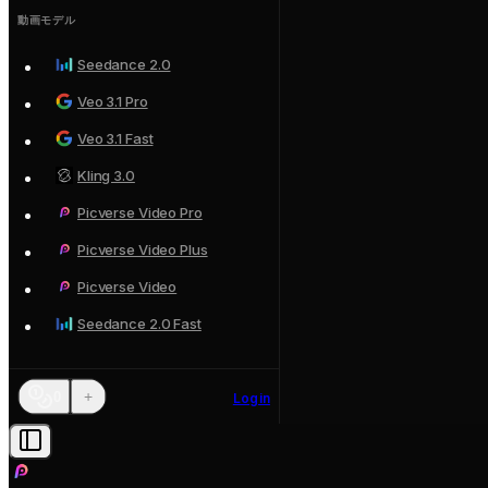
動画モデル
Seedance 2.0
Veo 3.1 Pro
Veo 3.1 Fast
Kling 3.0
Picverse Video Pro
Picverse Video Plus
Picverse Video
Seedance 2.0 Fast
+
0
Login