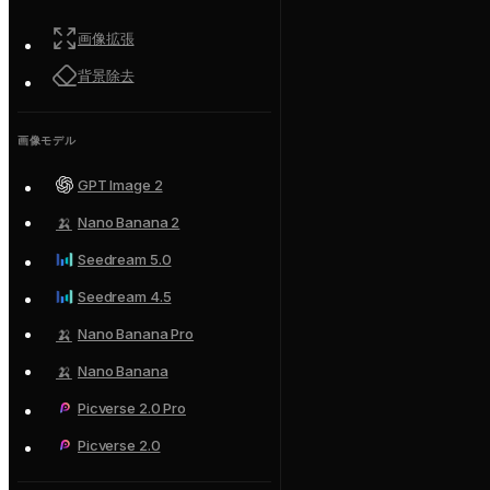
画像拡張
背景除去
画像モデル
GPT Image 2
🍌
Nano Banana 2
Seedream 5.0
Seedream 4.5
🍌
Nano Banana Pro
🍌
Nano Banana
Picverse 2.0 Pro
Picverse 2.0