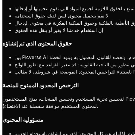
متع بالحقوق اللازمة لجميع المواد التي تقوم بتحميلها أو إدخالها
لا تقم بتحميل محتوى ليس لديك حقوق استخدامه
الأصلية بالملكية وحقوق الملكية الفكرية في محتوى الإدخال
إن استخدام خدمتنا لا يغير أو ينقل هذه الحقوق
حقوق المحتوى الذي تم إنشاؤه
المستخدم، وتخضع للقانون المعمول به وبنود الخطة
 تتطور من الناحية القانونية؛ قد تتغير القواعد مع تطور اللوائح
الترخيص المحدود الممنوح للمنصة
لتحسين تجربة المستخدم وتحسين المنتجات، يمنح المستخدمون Picverse AI ترخيصًا محدودًا لاستخدام المحتوى لأغراض قانونية بما في ذلك تشغيل الخدمة، وتحسين المنتج، والتسويق (يتطلب العرض العام
لمحتوى المستخدم موافقة منفصلة عند الاقتضاء).
مسؤولية المحتوى
ية الكاملة عن كل المحتوى الذي يتم إنشاؤه باستخدام الخدمة