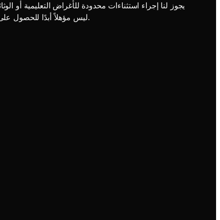
(المحتوى الجنسي ومحتوى البالغين). المحتوى الإباحي أو الجنسي الصريح أو NSFW ليس مؤهلاً أبدًا للحصول على استثناء. اتصل بنا قبل هذا الاستخدام إذا لم تكن متأكدًا.