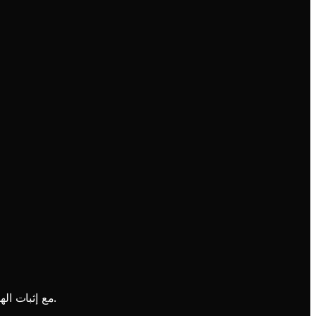
مع إثبات الهوية والحقوق. يتم التعامل مع الطلبات بسرية حيثما أمكن ذلك.