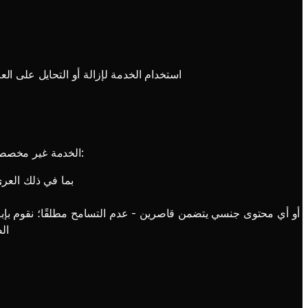
استخدام الخدمة لإزالة أو التحايل على ال
الخدمة غير مخصصة لإنشاء محتوى للبالغين أو محتوى جنسي. يُمنع منعًا باتًا ما يلي في المطالبات والتحميلات والمخرجات التي تم إنشاؤها والمحتوى المشترك:
المحتوى الإباحي أو الجن
مواد الاعتداء الجنسي على الأطفال (CSAM) أو أي محتوى جنسي يتضمن قاصرين - عدم التس
ال