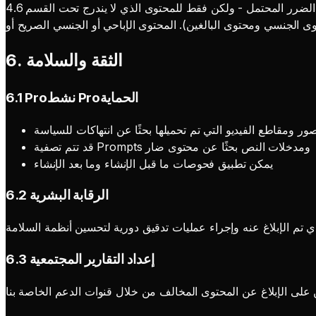
يجوز لنا إجراء استثناءات محدودة للأغراض التعليمية أو الوثائقية أو البحثية العلمية أو الفنية حيث تفوق المنفعة العامة بشكل واضح الضرر المحتمل - ولكن فقط للمحتوى الذي لا يندرج تحت القسم 4.6
6. الثقة والسلامة
6.1 Proنشط Proالحماية
ر ومقاطع الفيديو التي تم تحميلها بحثًا عن انتهاكات للسياسة
قد تتم تصفية Prompts ومدخلات النص بحثًا عن محتوى ضار
يمكن تطبيق فحوصات ما قبل الإنشاء وما بعد الإنشاء
6.2 الرقابة البشرية
6.3 إعداد التقارير المجتمعية