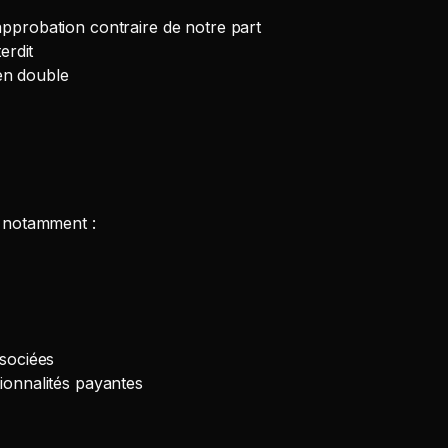
pprobation contraire de notre part
erdit
en double
A, notamment :
ssociées
ionnalités payantes