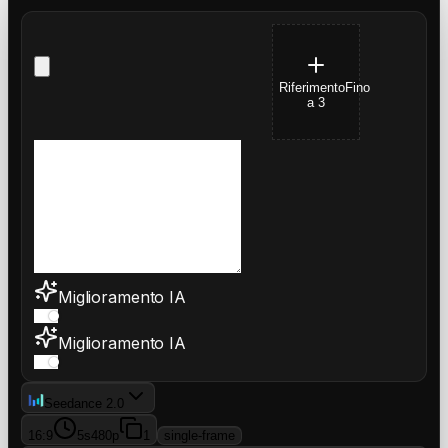
Riferimento
Fino
a 3
Miglioramento IA
Miglioramento IA
Seedance 2.0
16:9
5s
480p
1
single-frame