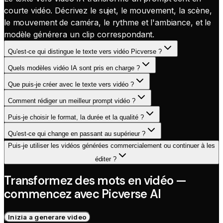
courte vidéo. Décrivez le sujet, le mouvement, la scène,
le mouvement de caméra, le rythme et l'ambiance, et le
modèle générera un clip correspondant.
Qu'est-ce qui distingue le texte vers vidéo Picverse ?
Quels modèles vidéo IA sont pris en charge ?
Que puis-je créer avec le texte vers vidéo ?
Comment rédiger un meilleur prompt vidéo ?
Puis-je choisir le format, la durée et la qualité ?
Qu'est-ce qui change en passant au supérieur ?
Puis-je utiliser les vidéos générées commercialement ou continuer à les
éditer ?
Transformez des mots en vidéo —
commencez avec Picverse AI
Inizia a generare video