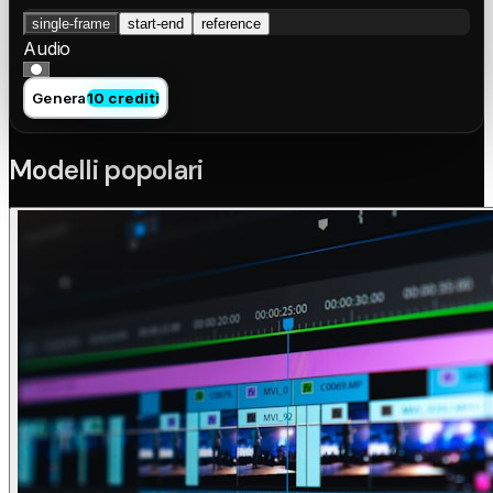
single-frame
start-end
reference
Audio
Genera
10 crediti
Modelli popolari