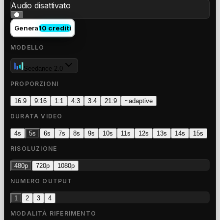
Audio disattivato
Genera
10 crediti
MODELLO
Seedance 2.0
PROPORZIONI
16:9
9:16
1:1
4:3
3:4
21:9
~
adaptive
DURATA VIDEO
4s
5s
6s
7s
8s
9s
10s
11s
12s
13s
14s
15s
RISOLUZIONE
480p
720p
1080p
NUMERO OUTPUT
1
2
3
4
MODALITÀ RIFERIMENTO