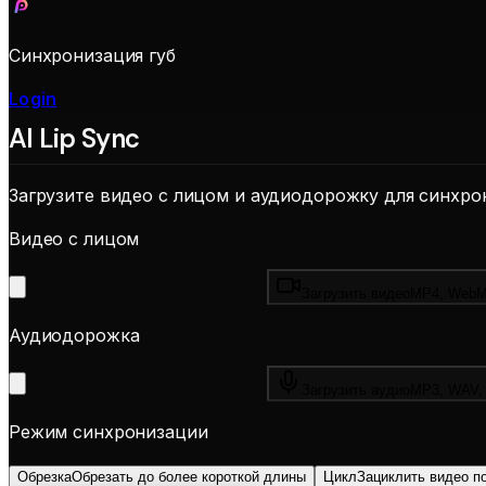
Синхронизация губ
Login
AI Lip Sync
Загрузите видео с лицом и аудиодорожку для синхро
Видео с лицом
Загрузить видео
MP4, WebM
Аудиодорожка
Загрузить аудио
MP3, WAV, 
Режим синхронизации
Обрезка
Обрезать до более короткой длины
Цикл
Зациклить видео п