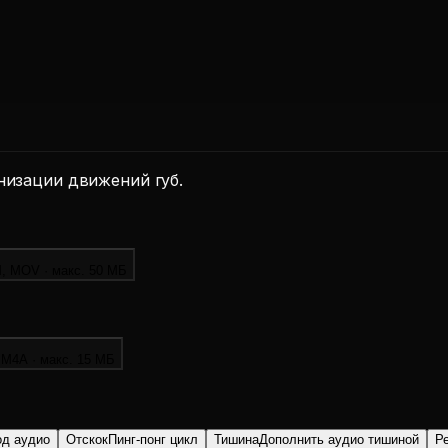
низации движений губ.
, MOV · макс. 50 МБ
M4A · макс. 15 МБ
од аудио
Отскок
Пинг-понг цикл
Тишина
Дополнить аудио тишиной
Р