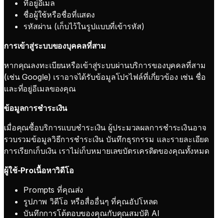
ที่อยู่อีเมล
ชื่อผู้ใช้หรือชื่อที่แสดง
รหัสผ่าน (เก็บไว้ในรูปแบบที่เข้ารหัส)
การเข้าสู่ระบบของบุคคลที่สาม
หากคุณลงทะเบียนหรือเข้าสู่ระบบผ่านบริการของบุคคลที่สาม
(เช่น Google) เราอาจได้รับข้อมูลโปรไฟล์ที่เกี่ยวข้อง เช่น ชื่อ
และที่อยู่อีเมลของคุณ
ข้อมูลการชำระเงิน
เมื่อคุณซื้อบริการแบบชำระเงิน ผู้ประมวลผลการชำระเงินอาจ
รวบรวมข้อมูลวิธีการชำระเงิน บันทึกธุรกรรม และรายละเอียด
การเรียกเก็บเงิน เราไม่เก็บหมายเลขบัตรเครดิตของคุณทั้งหมด
ผู้ใช้-Proเนื้อหาวิดีโอ
Prompts ที่คุณส่ง
รูปภาพ วิดีโอ หรือสื่ออื่นๆ ที่คุณอัปโหลด
บันทึกการโต้ตอบของคุณกับคุณสมบัติ AI