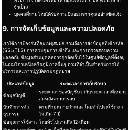
หรือการขายสินทรัพย์ (พร้อมแจ้งให้ทราบล่วงหน้าหาก
จำเป็น)
บุคคลที่สามโดยได้รับความยินยอมจากคุณอย่างชัดแจ้ง
9. การจัดเก็บข้อมูลและความปลอดภัย
เราใช้การป้องกันที่สมเหตุสมผล รวมถึงการส่งข้อมูลที่เข้ารหัส
(SSL/TLS) การควบคุมการเข้าถึง และการตรวจสอบความ
ปลอดภัย ข้อมูลส่วนบุคคลอาจถูกจัดเก็บไว้ในศูนย์ข้อมูลที่ตั้งอยู่
ในอเมริกาเหนือหรือภูมิภาคอื่นๆ ตามที่จำเป็นสำหรับการให้
บริการและการปฏิบัติตามกฎหมาย
ประเภทข้อมูล
ระยะเวลาการเก็บรักษา
ระยะเวลาของบัญชีบวกกับระยะเวลาที่เหมาะ
ข้อมูลบัญชี
สมหลังจากการลบ
บันทึกการทำ
ตามที่กฎหมายกำหนด โดยทั่วไปจะใช้เวลา
ธุรกรรม
ไม่เกิน 7 ปี
ข้อมูลการใช้งาน
โดยทั่วไปนานถึง 12 เดือน