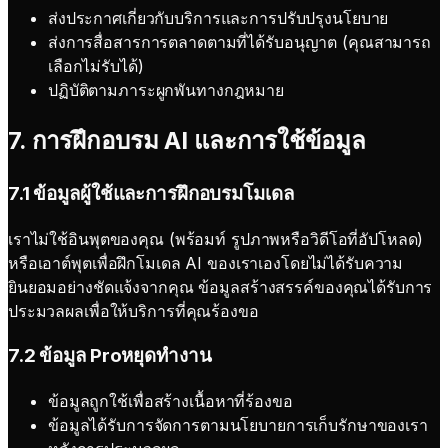
ส่งประกาศเกี่ยวกับบริการและการปรับปรุงนโยบาย
ส่งการสื่อสารการตลาดตามที่ได้รับอนุญาต (คุณสามารถ
เลือกไม่รับได้)
ปฏิบัติตามภาระผูกพันทางกฎหมาย
7. การฝึกอบรม AI และการใช้ข้อมูล
7.1 ข้อมูลผู้ใช้และการฝึกอบรมโมเดล
เราไม่ใช้อินพุตของคุณ (พร้อมท์ รูปภาพหรือวิดีโอที่อัปโหลด)
หรือเอาต์พุตเพื่อฝึกโมเดล AI ของเราเองโดยไม่ได้รับความ
ยินยอมอย่างชัดแจ้งจากคุณ ข้อมูลสร้างสรรค์ของคุณได้รับการ
ประมวลผลเพื่อให้บริการที่คุณร้องขอ
7.2 ข้อมูล Proหยุดทำงาน
ข้อมูลถูกใช้เพื่อสร้างเนื้อหาที่ร้องขอ
ข้อมูลได้รับการจัดการตามนโยบายการเก็บรักษาของเรา