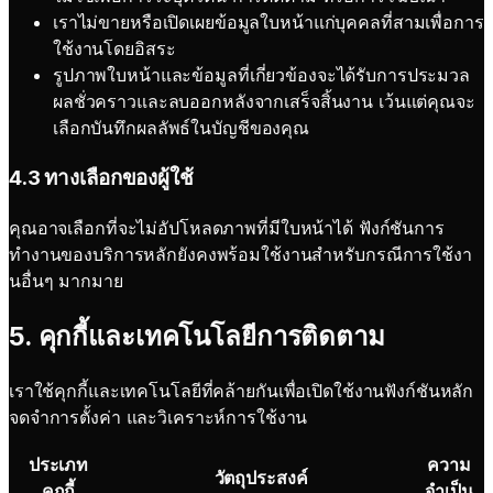
เราไม่ขายหรือเปิดเผยข้อมูลใบหน้าแก่บุคคลที่สามเพื่อการ
ใช้งานโดยอิสระ
รูปภาพใบหน้าและข้อมูลที่เกี่ยวข้องจะได้รับการประมวล
ผลชั่วคราวและลบออกหลังจากเสร็จสิ้นงาน เว้นแต่คุณจะ
เลือกบันทึกผลลัพธ์ในบัญชีของคุณ
4.3 ทางเลือกของผู้ใช้
คุณอาจเลือกที่จะไม่อัปโหลดภาพที่มีใบหน้าได้ ฟังก์ชันการ
ทำงานของบริการหลักยังคงพร้อมใช้งานสำหรับกรณีการใช้งา
นอื่นๆ มากมาย
5. คุกกี้และเทคโนโลยีการติดตาม
เราใช้คุกกี้และเทคโนโลยีที่คล้ายกันเพื่อเปิดใช้งานฟังก์ชันหลัก
จดจำการตั้งค่า และวิเคราะห์การใช้งาน
ประเภท
ความ
วัตถุประสงค์
คุกกี้
จำเป็น