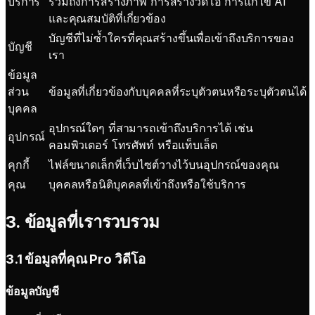
บริการ
รวมถึงการสร้างภาพ การสร้างวิดีโอ การแก้ไข AI
และคุณสมบัติที่เกี่ยวข้อง
บัญชีที่ไม่ซ้ำใครที่คุณสร้างขึ้นเพื่อเข้าถึงบริการของ
บัญชี
เรา
ข้อมูล
ส่วน
ข้อมูลที่เกี่ยวข้องกับบุคคลที่ระบุตัวตนหรือระบุตัวตนได้
บุคคล
อุปกรณ์ใดๆ ที่สามารถเข้าถึงบริการได้ เช่น
อุปกรณ์
คอมพิวเตอร์ โทรศัพท์ หรือแท็บเล็ต
คุกกี้
ไฟล์ขนาดเล็กที่เว็บไซต์วางไว้บนอุปกรณ์ของคุณ
คุณ
บุคคลหรือนิติบุคคลที่เข้าถึงหรือใช้บริการ
3. ข้อมูลที่เรารวบรวม
3.1 ข้อมูลที่คุณ Pro วิดีโอ
ข้อมูลบัญชี