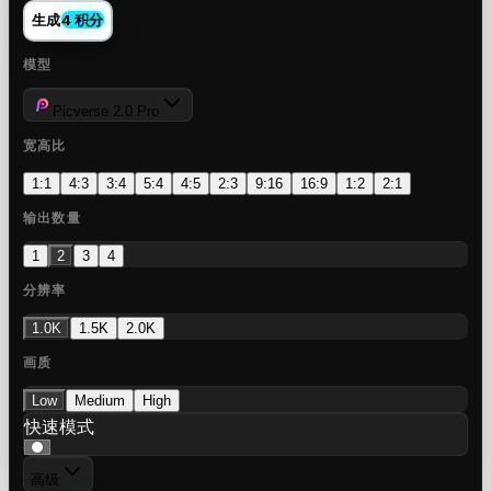
生成
4 积分
模型
Picverse 2.0 Pro
宽高比
1:1
4:3
3:4
5:4
4:5
2:3
9:16
16:9
1:2
2:1
输出数量
1
2
3
4
分辨率
1.0K
1.5K
2.0K
画质
Low
Medium
High
快速模式
高级