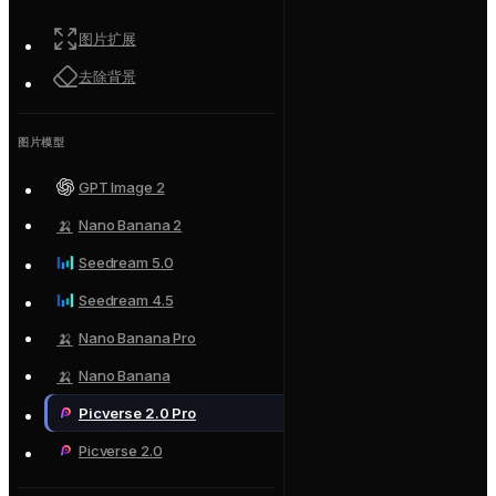
图片扩展
去除背景
图片模型
GPT Image 2
🍌
Nano Banana 2
Seedream 5.0
Seedream 4.5
🍌
Nano Banana Pro
🍌
Nano Banana
Picverse 2.0 Pro
Picverse 2.0