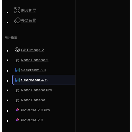
图片扩展
去除背景
图片模型
GPT Image 2
🍌
Nano Banana 2
Seedream 5.0
Seedream 4.5
🍌
Nano Banana Pro
🍌
Nano Banana
Picverse 2.0 Pro
Picverse 2.0