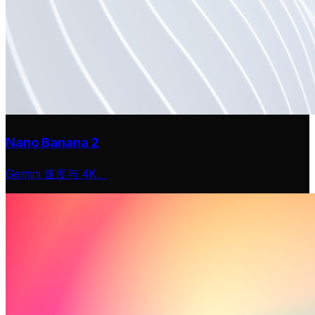
Nano Banana 2
Gemini 速度与 4K。