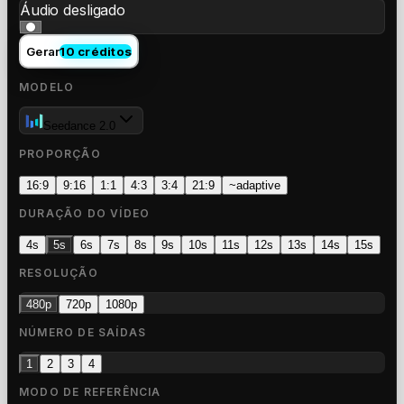
Áudio desligado
Gerar
10 créditos
MODELO
Seedance 2.0
PROPORÇÃO
16:9
9:16
1:1
4:3
3:4
21:9
~
adaptive
DURAÇÃO DO VÍDEO
4s
5s
6s
7s
8s
9s
10s
11s
12s
13s
14s
15s
RESOLUÇÃO
480p
720p
1080p
NÚMERO DE SAÍDAS
1
2
3
4
MODO DE REFERÊNCIA