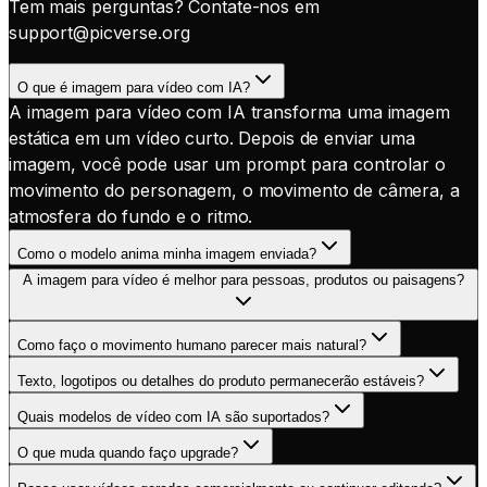
Tem mais perguntas? Contate-nos em
support@picverse.org
O que é imagem para vídeo com IA?
A imagem para vídeo com IA transforma uma imagem
estática em um vídeo curto. Depois de enviar uma
imagem, você pode usar um prompt para controlar o
movimento do personagem, o movimento de câmera, a
atmosfera do fundo e o ritmo.
Como o modelo anima minha imagem enviada?
A imagem para vídeo é melhor para pessoas, produtos ou paisagens?
Como faço o movimento humano parecer mais natural?
Texto, logotipos ou detalhes do produto permanecerão estáveis?
Quais modelos de vídeo com IA são suportados?
O que muda quando faço upgrade?