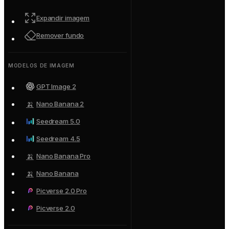
Expandir imagem
Remover fundo
MODELOS DE IMAGEM
GPT Image 2
🍌
Nano Banana 2
Seedream 5.0
Seedream 4.5
🍌
Nano Banana Pro
🍌
Nano Banana
Picverse 2.0 Pro
Picverse 2.0