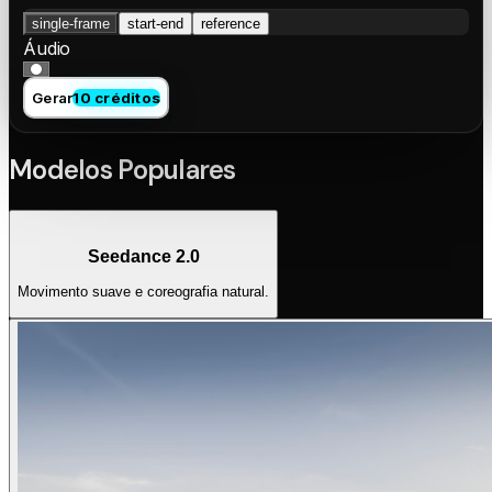
single-frame
start-end
reference
Áudio
Gerar
10 créditos
Modelos Populares
Seedance 2.0
Movimento suave e coreografia natural.