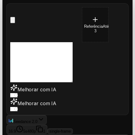
Referência
Até
3
Melhorar com IA
Melhorar com IA
Seedance 2.0
16:9
5s
480p
1
single-frame