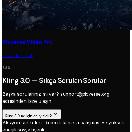
Picverse Video Pro
Ticari kontrol.
SSS
Kling 3.0 — Sıkça Sorulan Sorular
Başka sorularınız mı var?
support@picverse.org
adresinden bize ulaşın
Kling 3.0 ne için en iyisidir?
Aksiyon sahneleri, dinamik kamera çalışması ve yüksek
enerjili sosyal içerik.