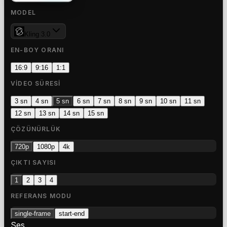
MODEL
Kling 3.0
EN-BOY ORANI
16:9
9:16
1:1
VIDEO SÜRESI
3 sn
4 sn
5 sn
6 sn
7 sn
8 sn
9 sn
10 sn
11 sn
12 sn
13 sn
14 sn
15 sn
ÇÖZÜNÜRLÜK
720p
1080p
4k
ÇIKTI SAYISI
1
2
3
4
REFERANS MODU
single-frame
start-end
Ses