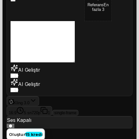
Referans
En
fazla 3
AI Geliştir
AI Geliştir
Kling 3.0
16:9
5 sn
720p
1
single-frame
Ses Kapalı
Oluştur
15 kredi