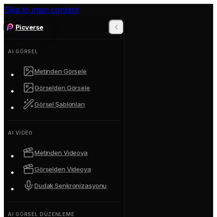
Skip to main content
Picverse
AI GÖRSEL
Metinden Görsele
Görselden Görsele
Görsel Şablonları
AI VIDEO
Metinden Videoya
Görselden Videoya
Dudak Senkronizasyonu
AI GÖRSEL DÜZENLEME